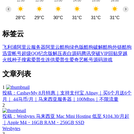
11:00
12:00
13:00
14:00
15:00
16:00
17
‹
›
28°C
29°C
30°C
31°C
31°C
31°C
31
标签云
飞利浦
阿里云服务器
阿里云
酷狗绿色版
酷狗破解
酷狗外链
酷狗
迅雷帐号
超级QQ纪念版
解压
表白源码
腾讯
突破VIP回贴
穿越
火线
种子搜索
爱普生连供
爱普生
爱奇艺帐号
源码
游戏
文章列表
1
投稿：CasbayMy 8月特惠｜支持支付宝 Alipay｜买6个月送6个
月｜ 44马币/月｜马来西亚服务器｜100Mbps｜不限流量
2
投稿：Wesbytes 马来西亚 Mac Mini Hosting 低至 $104.30/月起
｜Apple M4・16GB RAM・256GB SSD
Wesbytes
3