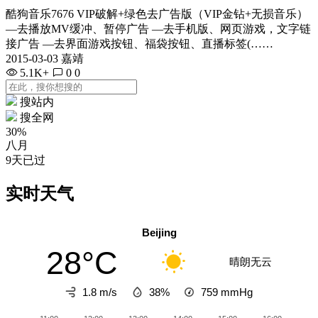
酷狗音乐7676 VIP破解+绿色去广告版（VIP金钻+无损音乐）
—去播放MV缓冲、暂停广告 —去手机版、网页游戏，文字链
接广告 —去界面游戏按钮、福袋按钮、直播标签(……
2015-03-03 嘉靖
5.1K+
0
0
搜站内
搜全网
30%
八月
9天已过
实时天气
Beijing
28°C
晴朗无云
1.8 m/s
38%
759
mmHg