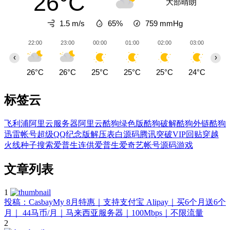
26°C
大部晴朗
1.5 m/s
65%
759
mmHg
22:00
23:00
00:00
01:00
02:00
03:00
04
‹
›
26°C
26°C
25°C
25°C
25°C
24°C
23
标签云
飞利浦
阿里云服务器
阿里云
酷狗绿色版
酷狗破解
酷狗外链
酷狗
迅雷帐号
超级QQ纪念版
解压
表白源码
腾讯
突破VIP回贴
穿越
火线
种子搜索
爱普生连供
爱普生
爱奇艺帐号
源码
游戏
文章列表
1
投稿：CasbayMy 8月特惠｜支持支付宝 Alipay｜买6个月送6个
月｜ 44马币/月｜马来西亚服务器｜100Mbps｜不限流量
2