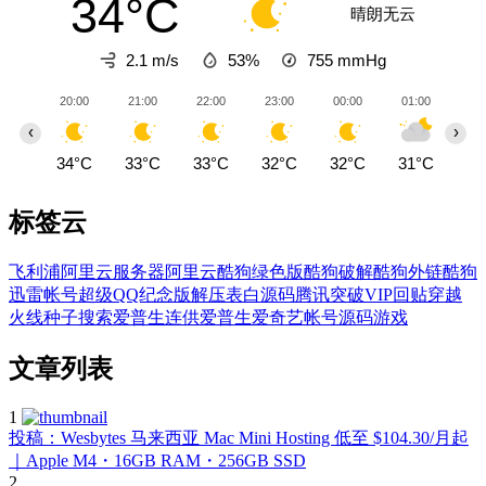
34°C
晴朗无云
2.1 m/s
53%
755
mmHg
20:00
21:00
22:00
23:00
00:00
01:00
02
‹
›
34°C
33°C
33°C
32°C
32°C
31°C
30
标签云
飞利浦
阿里云服务器
阿里云
酷狗绿色版
酷狗破解
酷狗外链
酷狗
迅雷帐号
超级QQ纪念版
解压
表白源码
腾讯
突破VIP回贴
穿越
火线
种子搜索
爱普生连供
爱普生
爱奇艺帐号
源码
游戏
文章列表
1
投稿：Wesbytes 马来西亚 Mac Mini Hosting 低至 $104.30/月起
｜Apple M4・16GB RAM・256GB SSD
2