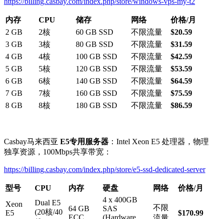
https://billing.casbay.com/index.php/store/windows-vps-my-t2
内存
CPU
储存
网络
价格
/
月
2 GB
2核
60 GB SSD
不限流量
$20.59
3 GB
3核
80 GB SSD
不限流量
$31.59
4 GB
4核
100 GB SSD
不限流量
$42.59
5 GB
5核
120 GB SSD
不限流量
$53.59
6 GB
6核
140 GB SSD
不限流量
$64.59
7 GB
7核
160 GB SSD
不限流量
$75.59
8 GB
8核
180 GB SSD
不限流量
$86.59
Casbay马来西亚
E5
专用服务器
：Intel Xeon E5 处理器，物理
独享资源，100Mbps共享带宽：
https://billing.casbay.com/index.php/store/e5-ssd-dedicated-server
型号
CPU
内存
硬盘
网络
价格/月
4 x 400GB
Dual E5
Xeon
不限
64 GB
SAS
(20核/40
E5
$170.99
ECC
(Hardware
流量