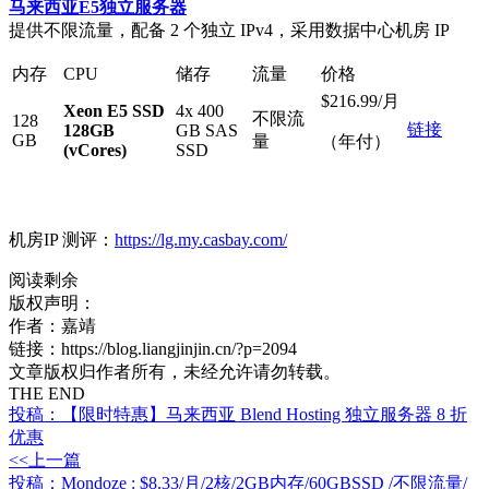
马来西亚
E5
独立服务器
提供不限流量，配备 2 个独立 IPv4，采用数据中心机房 IP
内存
CPU
储存
流量
价格
$216.99/月
Xeon E5 SSD
4x 400
不限流
128
链接
128GB
GB SAS
GB
量
（年付）
(vCores)
SSD
机房IP 测评：
https://lg.my.casbay.com/
阅读剩余
版权声明：
作者：嘉靖
链接：https://blog.liangjinjin.cn/?p=2094
文章版权归作者所有，未经允许请勿转载。
THE END
投稿：【限时特惠】马来西亚 Blend Hosting 独立服务器 8 折
优惠
<<上一篇
投稿：Mondoze : $8.33/月/2核/2GB内存/60GBSSD /不限流量/