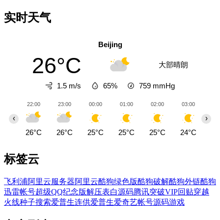
实时天气
Beijing
26°C
大部晴朗
1.5 m/s
65%
759
mmHg
22:00
23:00
00:00
01:00
02:00
03:00
04
‹
›
26°C
26°C
25°C
25°C
25°C
24°C
23
标签云
飞利浦
阿里云服务器
阿里云
酷狗绿色版
酷狗破解
酷狗外链
酷狗
迅雷帐号
超级QQ纪念版
解压
表白源码
腾讯
突破VIP回贴
穿越
火线
种子搜索
爱普生连供
爱普生
爱奇艺帐号
源码
游戏