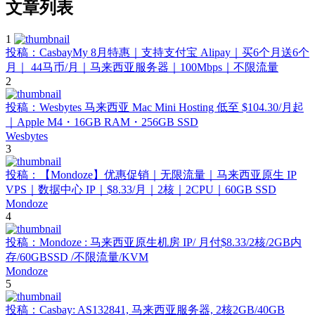
文章列表
1
投稿：CasbayMy 8月特惠｜支持支付宝 Alipay｜买6个月送6个
月｜ 44马币/月｜马来西亚服务器｜100Mbps｜不限流量
2
投稿：Wesbytes 马来西亚 Mac Mini Hosting 低至 $104.30/月起
｜Apple M4・16GB RAM・256GB SSD
Wesbytes
3
投稿：【Mondoze】优惠促销｜无限流量｜马来西亚原生 IP
VPS｜数据中心 IP｜$8.33/月｜2核｜2CPU｜60GB SSD
Mondoze
4
投稿：Mondoze : 马来西亚原生机房 IP/ 月付$8.33/2核/2GB内
存/60GBSSD /不限流量/KVM
Mondoze
5
投稿：Casbay: AS132841, 马来西亚服务器, 2核2GB/40GB