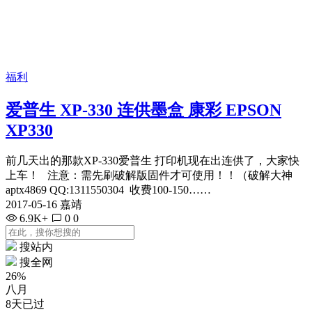
福利
爱普生 XP-330 连供墨盒 康彩 EPSON
XP330
前几天出的那款XP-330爱普生 打印机现在出连供了，大家快
上车！ 注意：需先刷破解版固件才可使用！！（破解大神
aptx4869 QQ:1311550304 收费100-150……
2017-05-16 嘉靖
6.9K+
0
0
搜站内
搜全网
26%
八月
8天已过